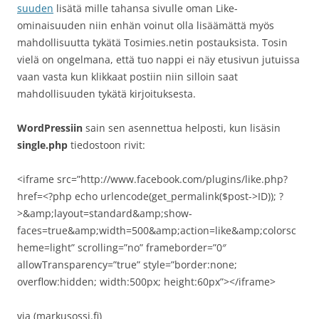
suuden
lisätä mille tahansa sivulle oman Like-
ominaisuuden niin enhän voinut olla lisäämättä myös
mahdollisuutta tykätä Tosimies.netin postauksista. Tosin
vielä on ongelmana, että tuo nappi ei näy etusivun jutuissa
vaan vasta kun klikkaat postiin niin silloin saat
mahdollisuuden tykätä kirjoituksesta.
WordPressiin
sain sen asennettua helposti, kun lisäsin
single.php
tiedostoon rivit:
<iframe src=”http://www.facebook.com/plugins/like.php?
href=<?php echo urlencode(get_permalink($post->ID)); ?
>&amp;layout=standard&amp;show-
faces=true&amp;width=500&amp;action=like&amp;colorsc
heme=light” scrolling=”no” frameborder=”0″
allowTransparency=”true” style=”border:none;
overflow:hidden; width:500px; height:60px”></iframe>
via (markusossi.fi)