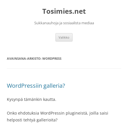
Siirry
sisältöön
Tosimies.net
Sukkanauhoja ja sosiaalista mediaa
Valikko
AVAINSANA-ARKISTO:
WORDPRESS
WordPressiin galleria?
Kysynpä tämänkin kautta.
Onko ehdotuksia WordPressin plugineistä, joilla saisi
helposti tehtyä gallerioita?