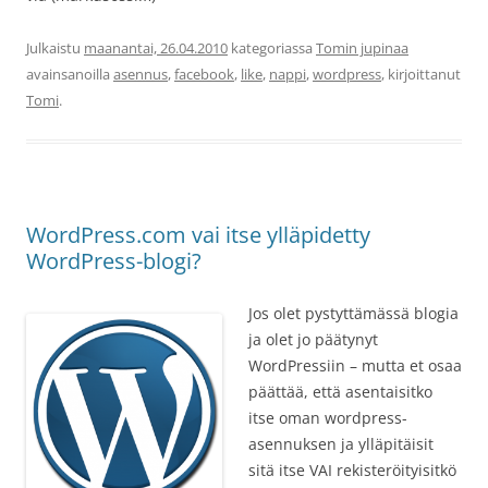
Julkaistu
maanantai, 26.04.2010
kategoriassa
Tomin jupinaa
avainsanoilla
asennus
,
facebook
,
like
,
nappi
,
wordpress
, kirjoittanut
Tomi
.
WordPress.com vai itse ylläpidetty
WordPress-blogi?
Jos olet pystyttämässä blogia
ja olet jo päätynyt
WordPressiin – mutta et osaa
päättää, että asentaisitko
itse oman wordpress-
asennuksen ja ylläpitäisit
sitä itse VAI rekisteröityisitkö