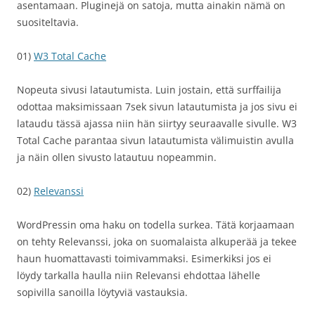
asentamaan. Pluginejä on satoja, mutta ainakin nämä on
suositeltavia.
01)
W3 Total Cache
Nopeuta sivusi latautumista. Luin jostain, että surffailija
odottaa maksimissaan 7sek sivun latautumista ja jos sivu ei
lataudu tässä ajassa niin hän siirtyy seuraavalle sivulle. W3
Total Cache parantaa sivun latautumista välimuistin avulla
ja näin ollen sivusto latautuu nopeammin.
02)
Relevanssi
WordPressin oma haku on todella surkea. Tätä korjaamaan
on tehty Relevanssi, joka on suomalaista alkuperää ja tekee
haun huomattavasti toimivammaksi. Esimerkiksi jos ei
löydy tarkalla haulla niin Relevansi ehdottaa lähelle
sopivilla sanoilla löytyviä vastauksia.