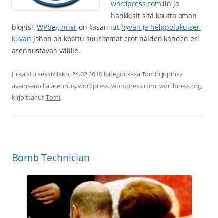
wordpress.com
:iin ja
hankkisit sitä kautta oman
blogisi.
WPbeginner
on kasannut
hyvän ja helppolukuisen
kuvan
johon on koottu suurimmat erot näiden kahden eri
asennustavan välille.
Julkaistu
keskiviikko, 24.02.2010
kategoriassa
Tomin jupinaa
avainsanoilla
asennus
,
wordpress
,
wordpress.com
,
wordpress.org
,
kirjoittanut
Tomi
.
Bomb Technician