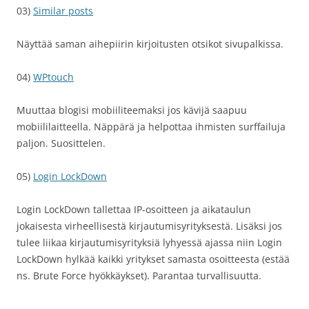
03)
Similar posts
Näyttää saman aihepiirin kirjoitusten otsikot sivupalkissa.
04)
WPtouch
Muuttaa blogisi mobiiliteemaksi jos kävijä saapuu
mobiililaitteella. Näppärä ja helpottaa ihmisten surffailuja
paljon. Suosittelen.
05)
Login LockDown
Login LockDown tallettaa IP-osoitteen ja aikataulun
jokaisesta virheellisestä kirjautumisyrityksestä. Lisäksi jos
tulee liikaa kirjautumisyrityksiä lyhyessä ajassa niin Login
LockDown hylkää kaikki yritykset samasta osoitteesta (estää
ns. Brute Force hyökkäykset). Parantaa turvallisuutta.