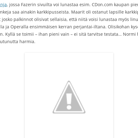
nja
, jossa Fazerin sivuilta voi lunastaa esim. CDon.com kaupan pieni
eja saa ainakin karkkipusseista. Maarit oli ostanut lapsille karkki
sko palkinnot olisivat sellaisia, että niitä voisi lunastaa myös linux
oxilla ja Operalla ensimmäisen kerran perjantai-iltana. Olisikohan k
iin. Kyllä se toimii – ihan pieni vain – ei sitä tarvitse testata… Normi
heutunutta harmia.