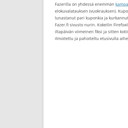
Fazerilla on yhdessä enemmän
kampa
elokuvalatauksen (vuokrauksen). Kuponk
lunastanut pari kuponkia ja kurkannut jo
Fazer.fi sivusto nurin. Kokeilin Firef
iltapäivän viimeinen fiksi ja sitten kot
ilmoitettu ja pahoiteltu etusivulla ai