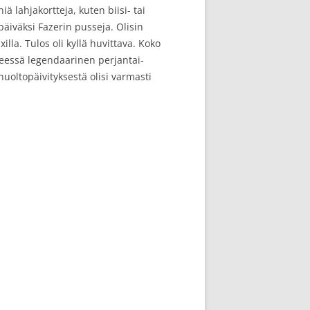
ä lahjakortteja, kuten biisi- tai
päiväksi Fazerin pusseja. Olisin
illa. Tulos oli kyllä huvittava. Koko
yseessä legendaarinen perjantai-
 huoltopäivityksestä olisi varmasti