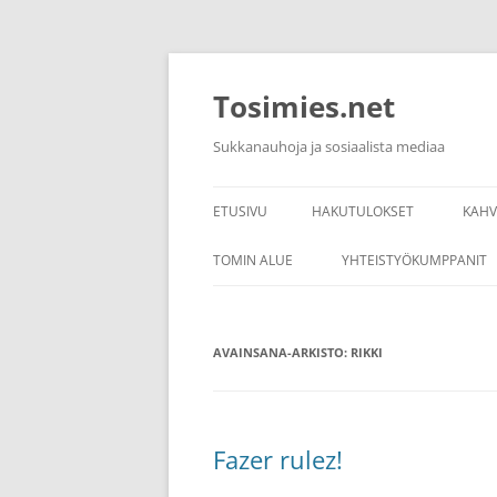
Siirry
sisältöön
Tosimies.net
Sukkanauhoja ja sosiaalista mediaa
ETUSIVU
HAKUTULOKSET
KAH
KAH
TOMIN ALUE
YHTEISTYÖKUMPPANIT
KAH
LINKKEJÄ
KAH
AVAINSANA-ARKISTO:
RIKKI
Fazer rulez!