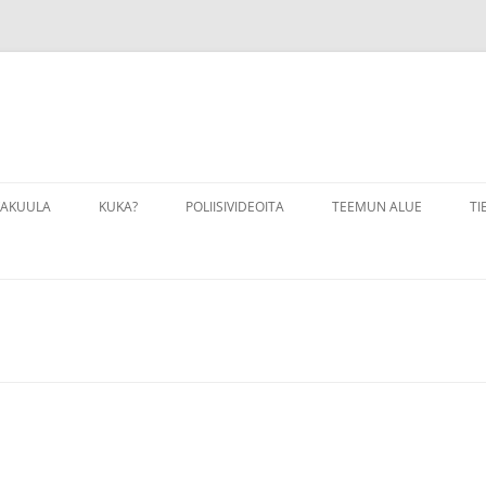
VAKUULA
KUKA?
POLIISIVIDEOITA
TEEMUN ALUE
TI
VAKUULA LINKKEJÄ
LINKKEJÄ
VAKUULAHARJOITUKSIA
PALOKUNTA
VAKUULALIIKKEITÄ
VALOKUVAUS