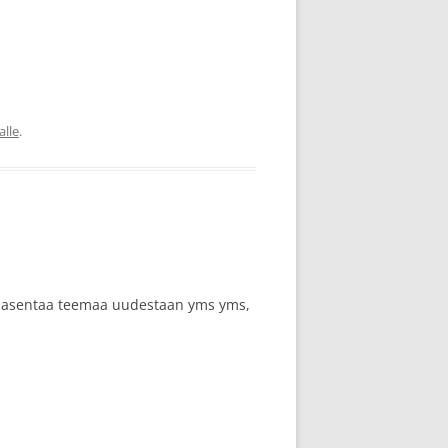
alle
.
etty asentaa teemaa uudestaan yms yms,