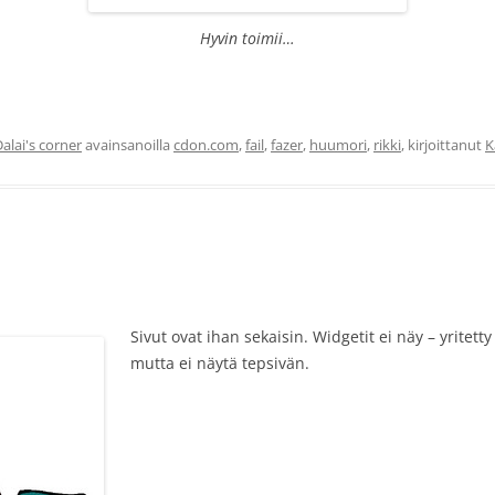
Hyvin toimii…
alai's corner
avainsanoilla
cdon.com
,
fail
,
fazer
,
huumori
,
rikki
, kirjoittanut
K
Sivut ovat ihan sekaisin. Widgetit ei näy – yrit
mutta ei näytä tepsivän.