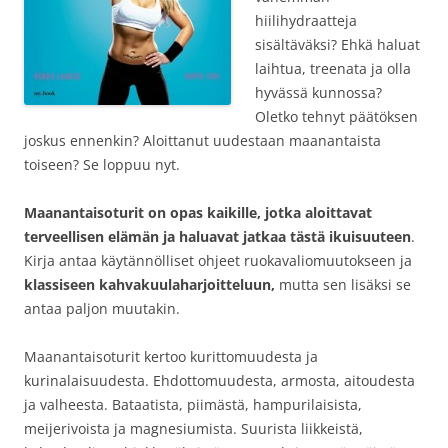
hiilihydraatteja
sisältäväksi? Ehkä haluat
laihtua, treenata ja olla
hyvässä kunnossa?
Oletko tehnyt päätöksen
joskus ennenkin? Aloittanut uudestaan maanantaista
toiseen? Se loppuu nyt.
Maanantaisoturit on opas kaikille, jotka aloittavat
terveellisen elämän ja haluavat jatkaa tästä ikuisuuteen
.
Kirja antaa käytännölliset ohjeet ruokavaliomuutokseen ja
klassiseen kahvakuulaharjoitteluun,
mutta sen lisäksi se
antaa paljon muutakin.
Maanantaisoturit kertoo kurittomuudesta ja
kurinalaisuudesta. Ehdottomuudesta, armosta, aitoudesta
ja valheesta. Bataatista, piimästä, hampurilaisista,
meijerivoista ja magnesiumista. Suurista liikkeistä,