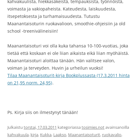
kahvakuulista, hiekkasäkeistä, tempauksista, työnnöistä,
voimasta ja vakiopaheista. Kateudesta, laiskuudesta,
itsepetoksesta ja turhamaisuudesta. Tutustu
Maanantaisoturin ruokavalioon, smoothie-ohjeisiin ja old
school -treenivälineisiin!
Maanantaisoturi voi olla kuka tahansa 10-100-vuotias, joka
tietää että koskaan ei ole liian aikaista eikä liian myöhäistä.
Maanantaisoturi aloittaa tänään. Hän valitsee valon,
voiman ja terveyden. Huvin ja urheilun vuoksi!
Tilaa Maanantaisoturit-kirja Bookplussasta (17.3.2011 hinta
on 21,95 norm. 24,95)
.
Ps. Kirja siis on ilmestynyt tänään!
Julkaistu
torstai, 17.03.2011
kategoriassa
tosimies.not
avainsanoilla
kahvakuula
,
kirja
,
Kukka
,
Laakso
,
Maanantaisoturit
,
ruokavalio
,