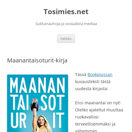
Siirry
sisältöön
Tosimies.net
Sukkanauhoja ja sosiaalista mediaa
Valikko
Maanantaisoturit-kirja
Tässä
Bookplussan
kuvausteksti tästä
uudesta kirjasta:
Ensi maanantai on nyt!
Oletko ajatellut muuttaa
ruokavaliosi
terveellisemmäksi ja
vähemmän