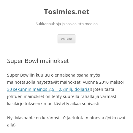
Siirry
sisältöön
Tosimies.net
Sukkanauhoja ja sosiaalista mediaa
Valikko
Super Bowl mainokset
Super Bowliin kuuluu olennaisena osana myös
mainostauolla näytettävät mainokset. Vuonna 2010 maksoi
30 sekunnin mainos 2,5 – 2,8milj. dollaria
!! Joten tästä
johtuen mainokset on tehty suurella rahalla ja varmasti
käsikirjoitukseenkin on käytetty aikaa sopivasti.
Nyt Mashable on kerännyt 10 jaetuinta mainosta (jotka ovat
alla):