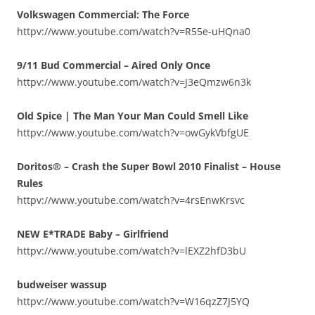
Volkswagen Commercial: The Force
httpv://www.youtube.com/watch?v=R55e-uHQna0
9/11 Bud Commercial – Aired Only Once
httpv://www.youtube.com/watch?v=J3eQmzw6n3k
Old Spice | The Man Your Man Could Smell Like
httpv://www.youtube.com/watch?v=owGykVbfgUE
Doritos® – Crash the Super Bowl 2010 Finalist – House
Rules
httpv://www.youtube.com/watch?v=4rsEnwKrsvc
NEW E*TRADE Baby – Girlfriend
httpv://www.youtube.com/watch?v=lEXZ2hfD3bU
budweiser wassup
httpv://www.youtube.com/watch?v=W16qzZ7J5YQ