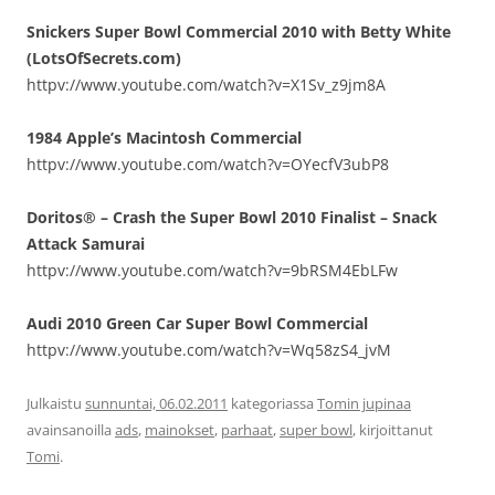
Snickers Super Bowl Commercial 2010 with Betty White
(LotsOfSecrets.com)
httpv://www.youtube.com/watch?v=X1Sv_z9jm8A
1984 Apple’s Macintosh Commercial
httpv://www.youtube.com/watch?v=OYecfV3ubP8
Doritos® – Crash the Super Bowl 2010 Finalist – Snack
Attack Samurai
httpv://www.youtube.com/watch?v=9bRSM4EbLFw
Audi 2010 Green Car Super Bowl Commercial
httpv://www.youtube.com/watch?v=Wq58zS4_jvM
Julkaistu
sunnuntai, 06.02.2011
kategoriassa
Tomin jupinaa
avainsanoilla
ads
,
mainokset
,
parhaat
,
super bowl
, kirjoittanut
Tomi
.