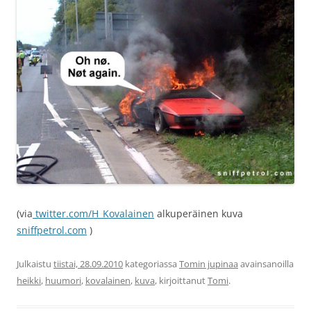
(via
twitter.com/H_Kovalainen
alkuperäinen kuva
sniffpetrol.com
)
Julkaistu
tiistai, 28.09.2010
kategoriassa
Tomin jupinaa
avainsanoilla
heikki
,
huumori
,
kovalainen
,
kuva
, kirjoittanut
Tomi
.