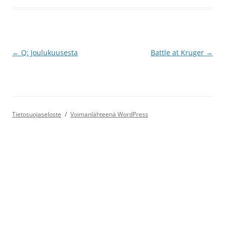
Artikkelien
←
Q: Joulukuusesta
Battle at Kruger
→
selaus
Tietosuojaseloste
Voimanlähteenä WordPress