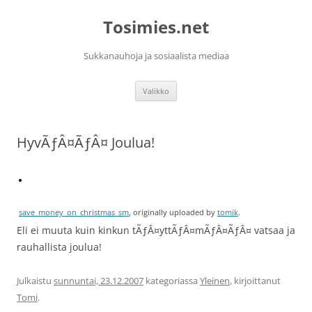
Siirry
sisältöön
Tosimies.net
Sukkanauhoja ja sosiaalista mediaa
Valikko
HyvÃƒÂ¤ÃƒÂ¤ Joulua!
save_money_on_christmas_sm
, originally uploaded by
tomik
.
Eli ei muuta kuin kinkun tÃƒÂ¤yttÃƒÂ¤mÃƒÂ¤ÃƒÂ¤ vatsaa ja
rauhallista joulua!
Julkaistu
sunnuntai, 23.12.2007
kategoriassa
Yleinen
, kirjoittanut
Tomi
.