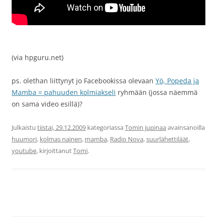
(via hpguru.net)
ps. olethan liittynyt jo Facebookissa olevaan
Yö, Popeda ja
Mamba = pahuuden kolmiakseli
ryhmään (jossa näemmä
on sama video esillä)?
Julkaistu
tiistai, 29.12.2009
kategoriassa
Tomin jupinaa
avainsanoilla
huumori
,
kolmas nainen
,
mamba
,
Radio Nova
,
suurlähettiläät
,
youtube
, kirjoittanut
Tomi
.