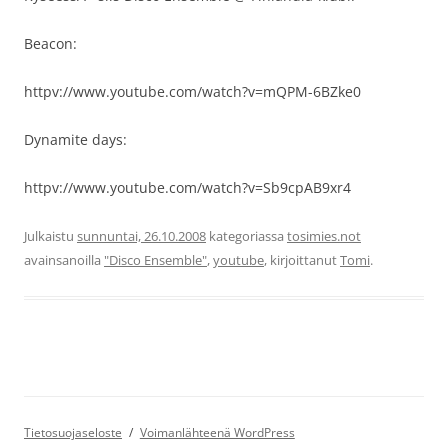
Beacon:
httpv://www.youtube.com/watch?v=mQPM-6BZke0
Dynamite days:
httpv://www.youtube.com/watch?v=Sb9cpAB9xr4
Julkaistu
sunnuntai, 26.10.2008
kategoriassa
tosimies.not
avainsanoilla
"Disco Ensemble"
,
youtube
, kirjoittanut
Tomi
.
Tietosuojaseloste
Voimanlähteenä WordPress