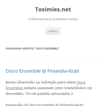
Siirry
sisältöön
Tosimies.net
Sukkanauhoja ja sosiaalista mediaa
Valikko
AVAINSANA-ARKISTO:
”DISCO ENSEMBLE”
Disco Ensemble @ Finlandia-Klubi
Marko nÃ¤emmÃ¤ sai lisÃ¤ttyÃ¤ parit videot
Disco
Ensemblen
keikalta youtubeen joten linkitellÃ¤Ã¤n nyt
tÃ¤nnekkin. Tm.net paikalla vahvuudella 2.
KyseessÃ¤ siis Disco Ensemble @ Finlandia-klubi: