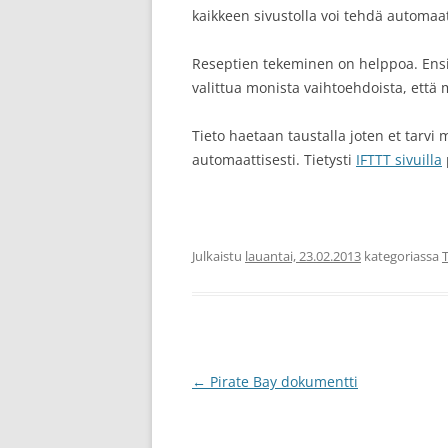
kaikkeen sivustolla voi tehdä automaatt
Reseptien tekeminen on helppoa. Ensin v
valittua monista vaihtoehdoista, että 
Tieto haetaan taustalla joten et tarvi 
automaattisesti. Tietysti
IFTTT sivuilla
Julkaistu
lauantai, 23.02.2013
kategoriassa
Artikkelien
←
Pirate Bay dokumentti
selaus