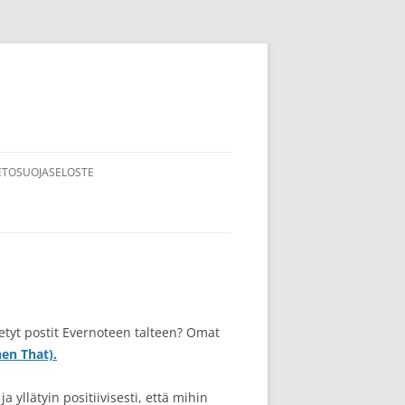
ETOSUOJASELOSTE
etyt postit Evernoteen talteen? Omat
hen That).
 yllätyin positiivisesti, että mihin