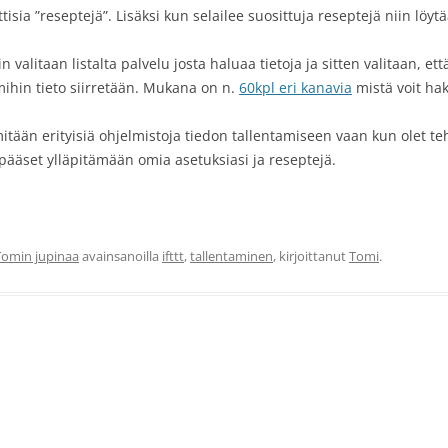
isia ”reseptejä”. Lisäksi kun selailee suosittuja reseptejä niin löy
alitaan listalta palvelu josta haluaa tietoja ja sitten valitaan, ett
mihin tieto siirretään. Mukana on n.
60kpl eri kanavia
mistä voit hak
mitään erityisiä ohjelmistoja tiedon tallentamiseen vaan kun olet te
pääset ylläpitämään omia asetuksiasi ja reseptejä.
Tomin jupinaa
avainsanoilla
ifttt
,
tallentaminen
, kirjoittanut
Tomi
.