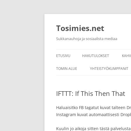
Siirry
sisältöön
Tosimies.net
Sukkanauhoja ja sosiaalista mediaa
ETUSIVU
HAKUTULOKSET
KAH
KAH
TOMIN ALUE
YHTEISTYÖKUMPPANIT
KAH
LINKKEJÄ
IFTTT: If This Then That
KAH
Haluaisitko FB tagatut kuvat talteen 
Instagram kuvat automaattisesti Drop
Kuulin jo aikoja sitten tästä palvelust