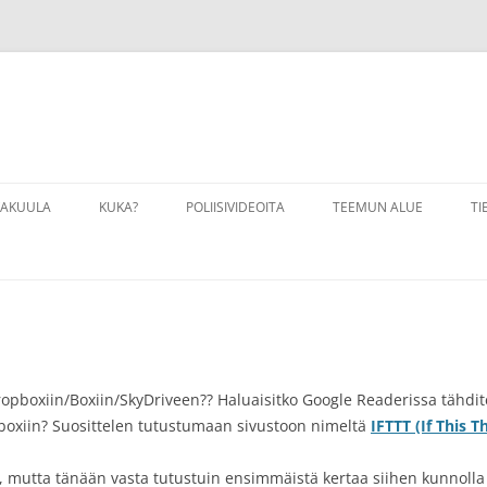
VAKUULA
KUKA?
POLIISIVIDEOITA
TEEMUN ALUE
TI
VAKUULA LINKKEJÄ
LINKKEJÄ
VAKUULAHARJOITUKSIA
PALOKUNTA
VAKUULALIIKKEITÄ
VALOKUVAUS
Dropboxiin/Boxiin/SkyDriveen?? Haluaisitko Google Readerissa tähdit
boxiin? Suosittelen tutustumaan sivustoon nimeltä
IFTTT (If This T
a, mutta tänään vasta tutustuin ensimmäistä kertaa siihen kunnolla ja