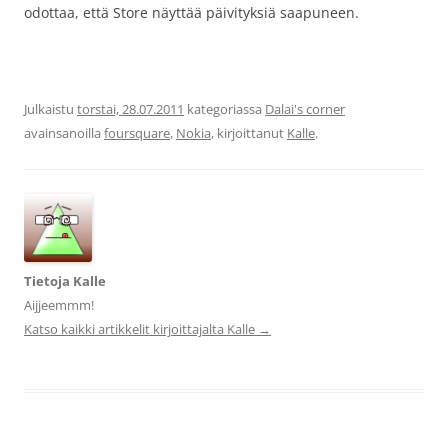
odottaa, että Store näyttää päivityksiä saapuneen.
Julkaistu
torstai, 28.07.2011
kategoriassa
Dalai's corner
avainsanoilla
foursquare
,
Nokia
, kirjoittanut
Kalle
.
Tietoja Kalle
Aijjeemmm!
Katso kaikki artikkelit kirjoittajalta Kalle
→