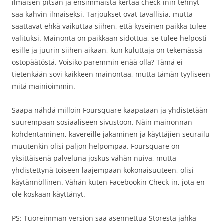
ilmaisen pitsan ja ensimmäistä kertaa check-inin tehnyt
saa kahvin ilmaiseksi. Tarjoukset ovat tavallisia, mutta
saattavat ehkä vaikuttaa siihen, että kyseinen paikka tulee
valituksi. Mainonta on paikkaan sidottua, se tulee helposti
esille ja juurin siihen aikaan, kun kuluttaja on tekemässä
ostopäätöstä. Voisiko paremmin enää olla? Tämä ei
tietenkään sovi kaikkeen mainontaa, mutta tämän tyyliseen
mitä mainioimmin.
Saapa nähdä milloin Foursquare kaapataan ja yhdistetään
suurempaan sosiaaliseen sivustoon. Näin mainonnan
kohdentaminen, kavereille jakaminen ja käyttäjien seurailu
muutenkin olisi paljon helpompaa. Foursquare on
yksittäisenä palveluna joskus vähän nuiva, mutta
yhdistettynä toiseen laajempaan kokonaisuuteen, olisi
käytännöllinen. Vähän kuten Facebookin Check-in, jota en
ole koskaan käyttänyt.
PS: Tuoreimman version saa asennettua Storesta jahka