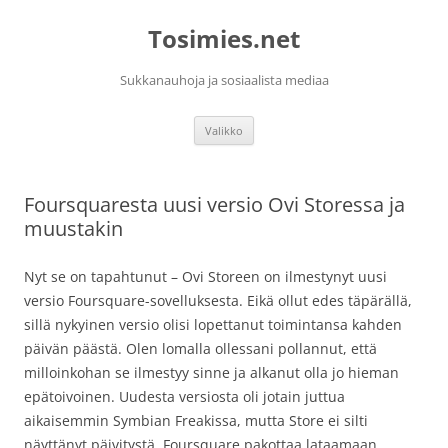
Siirry
sisältöön
Tosimies.net
Sukkanauhoja ja sosiaalista mediaa
Valikko
Foursquaresta uusi versio Ovi Storessa ja
muustakin
Nyt se on tapahtunut – Ovi Storeen on ilmestynyt uusi
versio Foursquare-sovelluksesta. Eikä ollut edes täpärällä,
sillä nykyinen versio olisi lopettanut toimintansa kahden
päivän päästä. Olen lomalla ollessani pollannut, että
milloinkohan se ilmestyy sinne ja alkanut olla jo hieman
epätoivoinen. Uudesta versiosta oli jotain juttua
aikaisemmin Symbian Freakissa, mutta Store ei silti
näyttänyt päivitystä. Foursquare pakottaa lataamaan