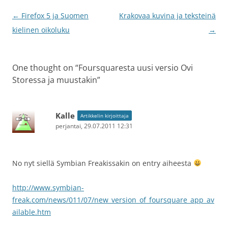
Artikkelien
←
Firefox 5 ja Suomen
Krakovaa kuvina ja teksteinä
selaus
kielinen oikoluku
→
One thought on “
Foursquaresta uusi versio Ovi
Storessa ja muustakin
”
Kalle
Artikkelin kirjoittaja
perjantai, 29.07.2011 12:31
No nyt siellä Symbian Freakissakin on entry aiheesta
http://www.symbian-
freak.com/news/011/07/new_version_of_foursquare_app_av
ailable.htm