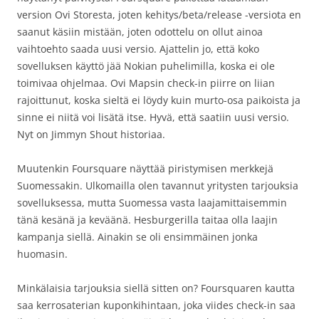
version Ovi Storesta, joten kehitys/beta/release -versiota en
saanut käsiin mistään, joten odottelu on ollut ainoa
vaihtoehto saada uusi versio. Ajattelin jo, että koko
sovelluksen käyttö jää Nokian puhelimilla, koska ei ole
toimivaa ohjelmaa. Ovi Mapsin check-in piirre on liian
rajoittunut, koska sieltä ei löydy kuin murto-osa paikoista ja
sinne ei niitä voi lisätä itse. Hyvä, että saatiin uusi versio.
Nyt on Jimmyn Shout historiaa.
Muutenkin Foursquare näyttää piristymisen merkkejä
Suomessakin. Ulkomailla olen tavannut yritysten tarjouksia
sovelluksessa, mutta Suomessa vasta laajamittaisemmin
tänä kesänä ja keväänä. Hesburgerilla taitaa olla laajin
kampanja siellä. Ainakin se oli ensimmäinen jonka
huomasin.
Minkälaisia tarjouksia siellä sitten on? Foursquaren kautta
saa kerrosaterian kuponkihintaan, joka viides check-in saa