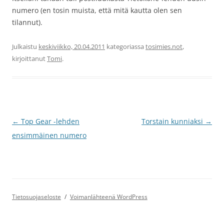
numero (en tosin muista, että mitä kautta olen sen
tilannut).
Julkaistu
keskiviikko, 20.04.2011
kategoriassa
tosimies.not
,
kirjoittanut
Tomi
.
Artikkelien
←
Top Gear -lehden
Torstain kunniaksi
→
selaus
ensimmäinen numero
Tietosuojaseloste
Voimanlähteenä WordPress