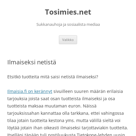
Siirry
sisältöön
Tosimies.net
Sukkanauhoja ja sosiaalista mediaa
Valikko
Ilmaiseksi netistä
Etsitkö tuotteita mitä saisi netistä ilmaiseksi?
Ilmaisia.fi on kerännyt
sivuilleen suuren määrän erilaisia
tarjouksia joista saat osan tuotteista ilmaiseksi ja osa
tuotteista maksaa muutaman euron. Näissä
tarjouksissahan kannattaa olla tarkkana, ettei vahingossa
tilaa jotain tuotteita kestona yms. mutta välillä sieltä voi
löytää jotain ihan oikeasti ilmaiseksi tarjottaviakin tuotteita.
Itselläni tänään tuli postiluukusta Tietokone-lehden uusin