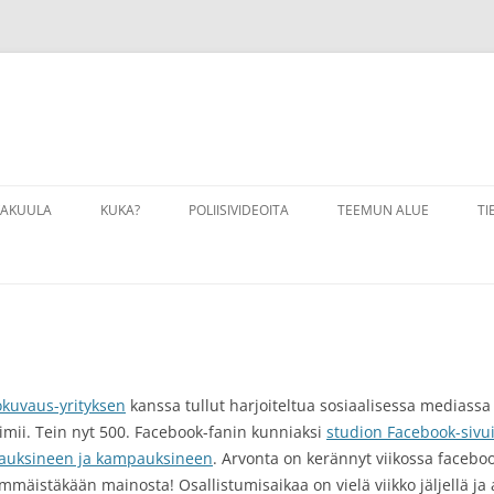
VAKUULA
KUKA?
POLIISIVIDEOITA
TEEMUN ALUE
TI
VAKUULA LINKKEJÄ
LINKKEJÄ
VAKUULAHARJOITUKSIA
PALOKUNTA
VAKUULALIIKKEITÄ
VALOKUVAUS
okuvaus-yrityksen
kanssa tullut harjoiteltua sosiaalisessa mediassa m
ii. Tein nyt 500. Facebook-fanin kunniaksi
studion Facebook-sivui
auksineen ja kampauksineen
. Arvonta on kerännyt viikossa faceboo
mäistäkään mainosta! Osallistumisaikaa on vielä viikko jäljellä ja aja