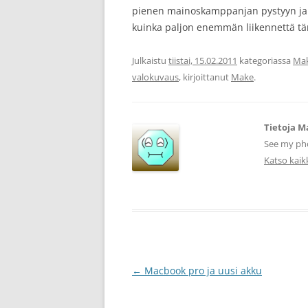
pienen mainoskamppanjan pystyyn ja uu
kuinka paljon enemmän liikennettä tä
Julkaistu
tiistai, 15.02.2011
kategoriassa
Mak
valokuvaus
, kirjoittanut
Make
.
Tietoja M
See my pho
Katso kaikk
Artikkelien
←
Macbook pro ja uusi akku
selaus