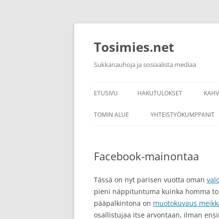
Siirry
sisältöön
Tosimies.net
Sukkanauhoja ja sosiaalista mediaa
ETUSIVU
HAKUTULOKSET
KAH
KAH
TOMIN ALUE
YHTEISTYÖKUMPPANIT
KAH
LINKKEJÄ
Facebook-mainontaa
KAH
Tässä on nyt parisen vuotta oman
val
pieni näppituntuma kuinka homma toim
pääpalkintona on
muotokuvaus meikk
osallistujaa itse arvontaan, ilman ensim