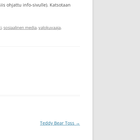
s ohjattu info-sivulle). Katsotaan
i
,
sosiaalinen media
,
valokuvaaja
,
Teddy Bear Toss
→