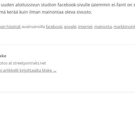
den aloitussivun studion facebook-sivulle (aiemmin ei-fanit on sii
mä kerää kuin ilman mainontaa oleva sivusto.
en höpinät
avainsanoilla
facebook
,
google
,
internet
,
mainonta
,
markkinoint
ake
tos at streetportraits.net
i artikkelit kirjoittajalta Make
→