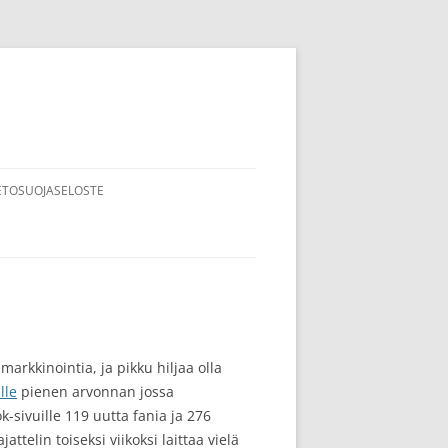
ETOSUOJASELOSTE
arkkinointia, ja pikku hiljaa olla
lle
pienen arvonnan jossa
k-sivuille 119 uutta fania ja 276
ttelin toiseksi viikoksi laittaa vielä