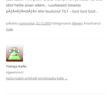
ollut heille aivan oikein… Luultavasti toisesta
pÃƒÂ¤ÃƒÂ¤stÃƒÂ¤ olisi kuulunut TILT – tuut tuut tuut…
Julkaistu
sunnuntai, 02.12.2007
kategoriassa
Yleinen
, kirjoittanut
Kalle
.
Tietoja Kalle
Aijjeemmm!
Katso kaikki artikkelit kirjoittajalta Kalle
→