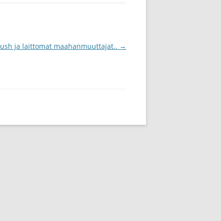
ush ja laittomat maahanmuuttajat..
→