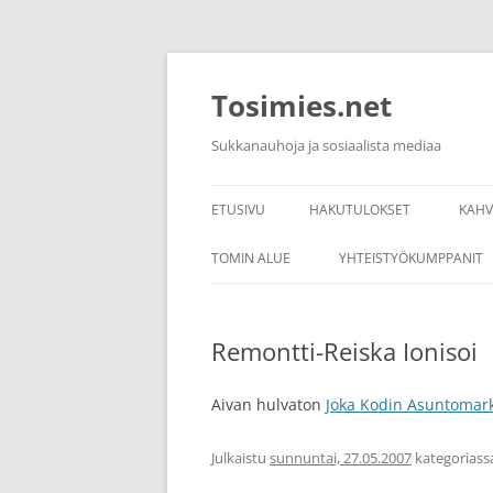
Siirry
sisältöön
Tosimies.net
Sukkanauhoja ja sosiaalista mediaa
ETUSIVU
HAKUTULOKSET
KAH
KAH
TOMIN ALUE
YHTEISTYÖKUMPPANIT
KAH
LINKKEJÄ
Remontti-Reiska Ionisoi
KAH
Aivan hulvaton
Joka Kodin Asuntomark
Julkaistu
sunnuntai, 27.05.2007
kategorias