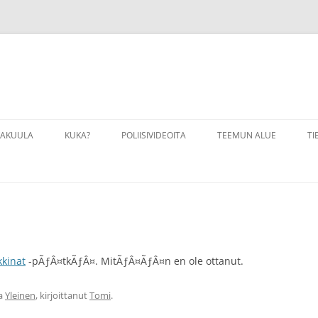
VAKUULA
KUKA?
POLIISIVIDEOITA
TEEMUN ALUE
TI
VAKUULA LINKKEJÄ
LINKKEJÄ
VAKUULAHARJOITUKSIA
PALOKUNTA
VAKUULALIIKKEITÄ
VALOKUVAUS
kinat
-pÃƒÂ¤tkÃƒÂ¤. MitÃƒÂ¤ÃƒÂ¤n en ole ottanut.
sa
Yleinen
, kirjoittanut
Tomi
.