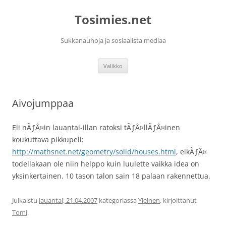
Siirry
sisältöön
Tosimies.net
Sukkanauhoja ja sosiaalista mediaa
Valikko
Aivojumppaa
Eli nÃƒÂ¤in lauantai-illan ratoksi tÃƒÂ¤llÃƒÂ¤inen
koukuttava pikkupeli:
http://mathsnet.net/geometry/solid/houses.html
, eikÃƒÂ¤
todellakaan ole niin helppo kuin luulette vaikka idea on
yksinkertainen. 10 tason talon sain 18 palaan rakennettua.
Julkaistu
lauantai, 21.04.2007
kategoriassa
Yleinen
, kirjoittanut
Tomi
.