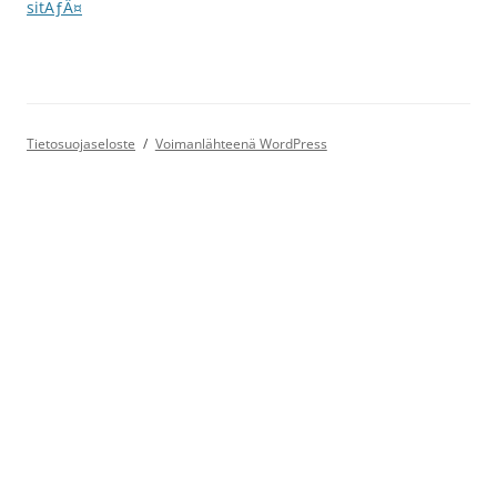
selaus
sitÃƒÂ¤
Tietosuojaseloste
Voimanlähteenä WordPress