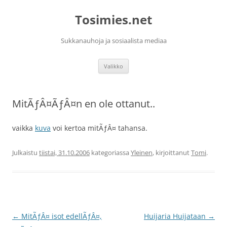
Siirry
sisältöön
Tosimies.net
Sukkanauhoja ja sosiaalista mediaa
Valikko
MitÃƒÂ¤ÃƒÂ¤n en ole ottanut..
vaikka
kuva
voi kertoa mitÃƒÂ¤ tahansa.
Julkaistu
tiistai, 31.10.2006
kategoriassa
Yleinen
, kirjoittanut
Tomi
.
Artikkelien
←
MitÃƒÂ¤ isot edellÃƒÂ¤,
Huijaria Huijataan
→