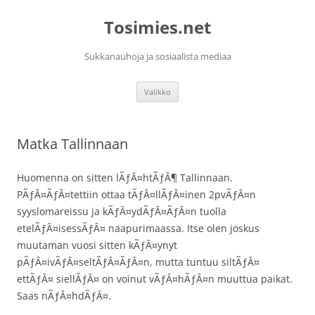
Siirry
sisältöön
Tosimies.net
Sukkanauhoja ja sosiaalista mediaa
Valikko
Matka Tallinnaan
Huomenna on sitten lÃƒÂ¤htÃƒÂ¶ Tallinnaan.
PÃƒÂ¤ÃƒÂ¤tettiin ottaa tÃƒÂ¤llÃƒÂ¤inen 2pvÃƒÂ¤n
syyslomareissu ja kÃƒÂ¤ydÃƒÂ¤ÃƒÂ¤n tuolla
etelÃƒÂ¤isessÃƒÂ¤ naapurimaassa. Itse olen joskus
muutaman vuosi sitten kÃƒÂ¤ynyt
pÃƒÂ¤ivÃƒÂ¤seltÃƒÂ¤ÃƒÂ¤n, mutta tuntuu siltÃƒÂ¤
ettÃƒÂ¤ siellÃƒÂ¤ on voinut vÃƒÂ¤hÃƒÂ¤n muuttua paikat.
Saas nÃƒÂ¤hdÃƒÂ¤.