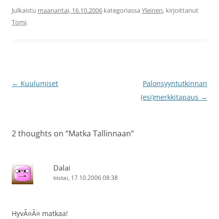
Julkaistu
maanantai, 16.10.2006
kategoriassa
Yleinen
, kirjoittanut
Tomi
.
Artikkelien
←
Kuulumiset
Palonsyyntutkinnan
selaus
(esi)merkkitapaus
→
2 thoughts on “
Matka Tallinnaan
”
Dalai
tiistai, 17.10.2006 08:38
HyvÃ¤Ã¤ matkaa!