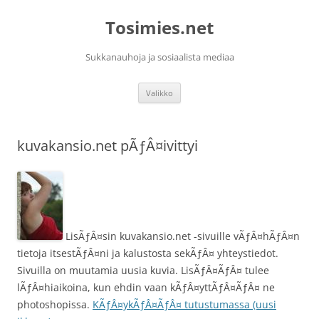
Siirry
sisältöön
Tosimies.net
Sukkanauhoja ja sosiaalista mediaa
Valikko
kuvakansio.net pÃƒÂ¤ivittyi
LisÃƒÂ¤sin kuvakansio.net -sivuille vÃƒÂ¤hÃƒÂ¤n
tietoja itsestÃƒÂ¤ni ja kalustosta sekÃƒÂ¤ yhteystiedot.
Sivuilla on muutamia uusia kuvia. LisÃƒÂ¤ÃƒÂ¤ tulee
lÃƒÂ¤hiaikoina, kun ehdin vaan kÃƒÂ¤yttÃƒÂ¤ÃƒÂ¤ ne
photoshopissa.
KÃƒÂ¤ykÃƒÂ¤ÃƒÂ¤ tutustumassa (uusi