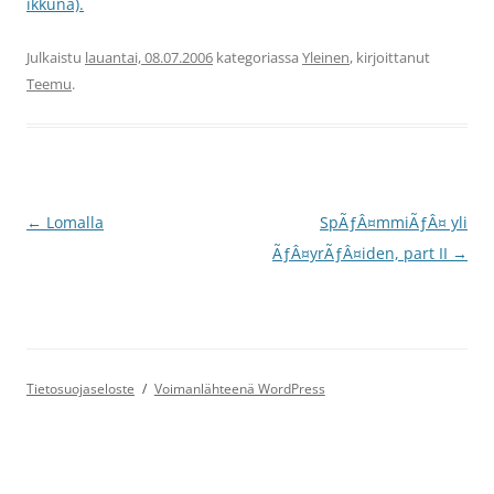
ikkuna).
Julkaistu
lauantai, 08.07.2006
kategoriassa
Yleinen
, kirjoittanut
Teemu
.
Artikkelien
←
Lomalla
SpÃƒÂ¤mmiÃƒÂ¤ yli
selaus
ÃƒÂ¤yrÃƒÂ¤iden, part II
→
Tietosuojaseloste
Voimanlähteenä WordPress